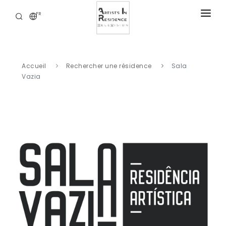
FR
RÉSIDENCES
ACTUALITÉS
Accueil
Rechercher une résidence
Sala
BIBLIOTHÈQUE DIGITALE
Vazia
NOS OFFRES
A PROPOS
CONTACT