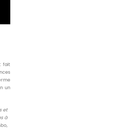
 fait
ances
ferme
en un
s et
as à
bo,