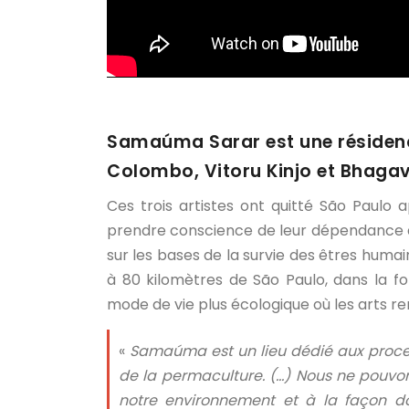
Samaúma Sarar est une résidence
Colombo, Vitoru Kinjo et Bhagav
Ces trois artistes ont quitté São Paulo a
prendre conscience de leur dépendance 
sur les bases de la survie des êtres huma
à 80 kilomètres de São Paulo, dans la f
mode de vie plus écologique où les arts re
«
Samaúma est un lieu dédié aux proces
de la permaculture. (…) Nous ne pouvo
notre environnement et à la façon d