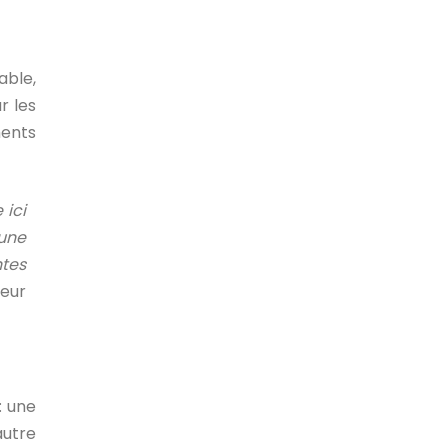
able,
r les
ents
 ici
 une
ntes
teur
: une
autre