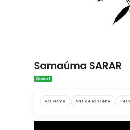
Samaúma SARAR
Ouvert
Activisme
Arts de la scène
Per