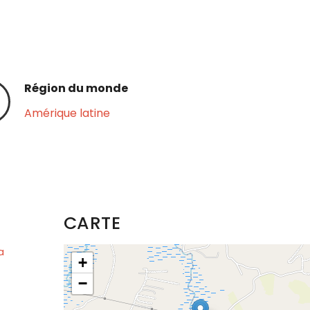
Région du monde
Amérique latine
CARTE
a
+
−