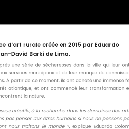
 d’art rurale créée en 2015 par Eduardo
an-David Barki de Lima.
près une série de sécheresses dans la ville qui leur ont
aux services municipaux et de leur manque de connaiss
ins. À partir de ce moment, ils ont acheté une immense 
orêt atlantique, et ont commencé leur transformation 
ncontrent la nature.
sus créatifs, à la recherche dans les domaines des art
ns pas penser aux êtres humains si nous ne pensons p
ont nous traitons le monde
», explique Eduardo Colom