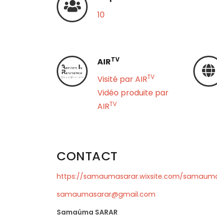
10
TV
AIR
TV
Visité par AIR
Vidéo produite par
TV
AIR
CONTACT
https://samaumasarar.wixsite.com/samaum
samaumasarar@gmail.com
Samaúma SARAR