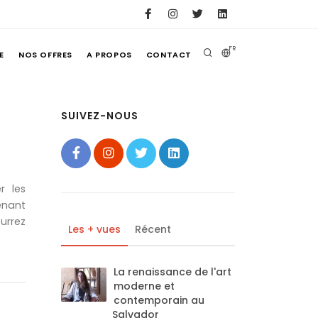
FR
E
NOS OFFRES
A PROPOS
CONTACT
SUIVEZ-NOUS
r les
enant
urrez
Les + vues
Récent
La renaissance de l'art
moderne et
contemporain au
Salvador