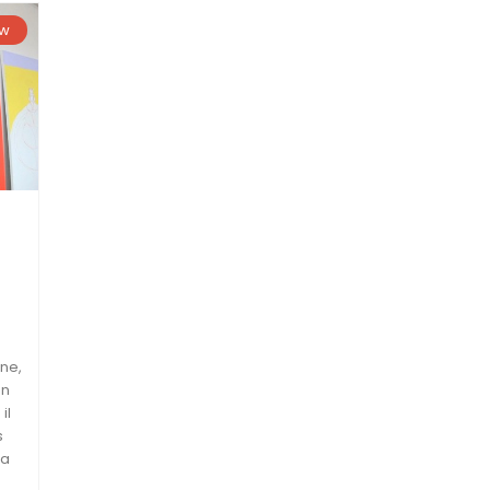
ew
ne,
on
il
s
ia