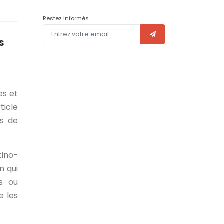
Restez informés
s
!
es et
icle
es de
tino-
n qui
rs ou
e les