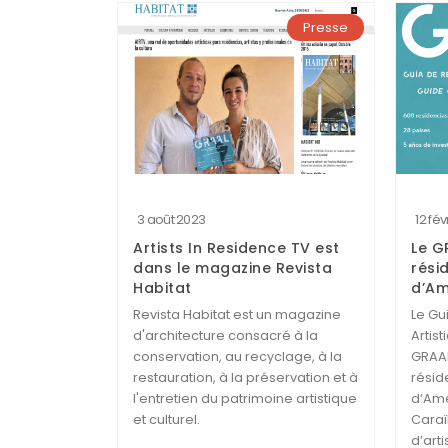
Presse
3 août 2023
12 fé
Artists In Residence TV est
Le G
dans le magazine Revista
rési
Habitat
d’Am
Revista Habitat est un magazine
Le Gu
d'architecture consacré à la
Artis
conservation, au recyclage, à la
GRAAL
restauration, à la préservation et à
résid
l'entretien du patrimoine artistique
d’Amé
et culturel.
Caraï
d’art