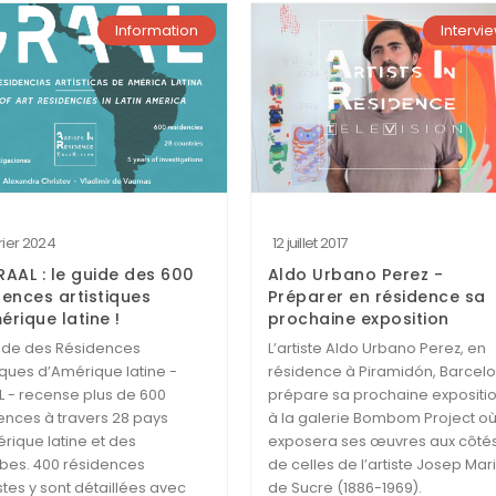
Information
Intervi
vrier 2024
12 juillet 2017
RAAL : le guide des 600
Aldo Urbano Perez -
dences artistiques
Préparer en résidence sa
érique latine !
prochaine exposition
ide des Résidences
L’artiste Aldo Urbano Perez, en
tiques d’Amérique latine -
résidence à Piramidón, Barcelo
 - recense plus de 600
prépare sa prochaine expositi
ences à travers 28 pays
à la galerie Bombom Project où 
rique latine et des
exposera ses œuvres aux côté
bes. 400 résidences
de celles de l’artiste Josep Mar
istes y sont détaillées avec
de Sucre (1886-1969).