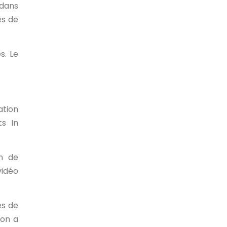
 dans
és de
s. Le
ation
s In
on de
vidéo
ès de
ion a