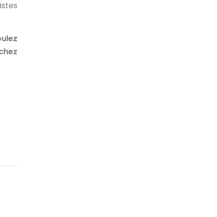
istes
oulez
rchez