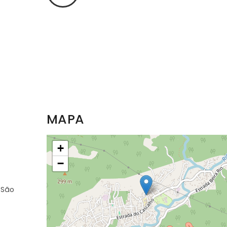
MAPA
+
−
 São