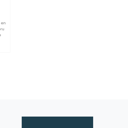
 en
oru
e