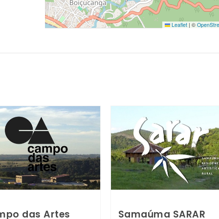
Leaflet
|
©
OpenStr
po das Artes
Samaúma SARAR