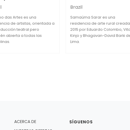
l
Brazil
o das Artes es una
Samaúma Sarar es una
encia de artistas, orientada a
residencia de arte rural creada
oducción teatral pero
2015 por Eduardo Colombo, Vit
én abierta a todas las
Kinjo y Bhagavan-David Barki d
linas.
Lima.
ACERCA DE
SÍGUENOS