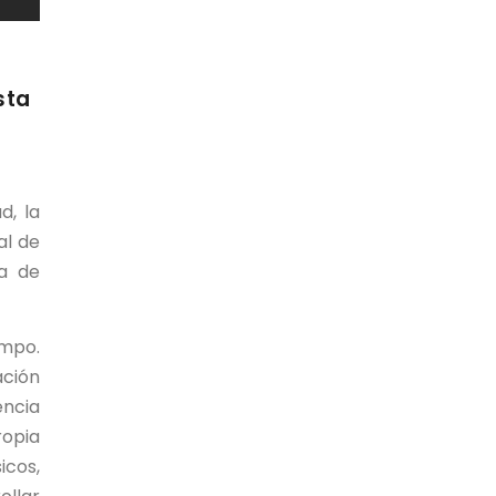
sta
d, la
al de
va de
empo.
ación
encia
ropia
icos,