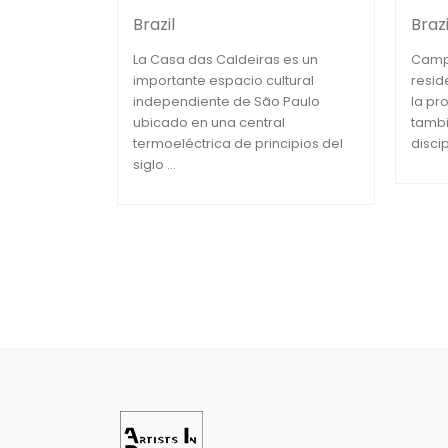
Brazil
Brazi
La Casa das Caldeiras es un
Camp
importante espacio cultural
resid
independiente de São Paulo
la pr
ubicado en una central
tambi
termoeléctrica de principios del
discip
siglo ...