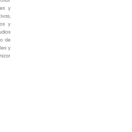
ollar
es y
ivas,
ios y
udios
io de
les y
nizar