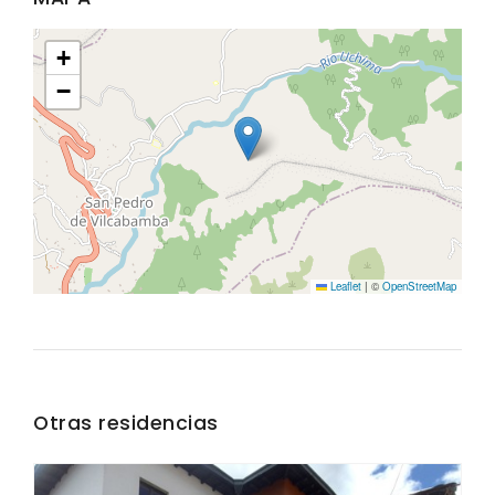
+
−
Leaflet
|
©
OpenStreetMap
Otras residencias