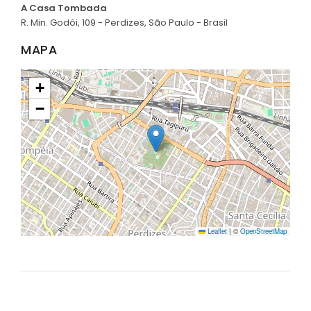
A Casa Tombada
R. Min. Godói, 109 - Perdizes, São Paulo - Brasil
MAPA
+
−
Leaflet
|
©
OpenStreetMap