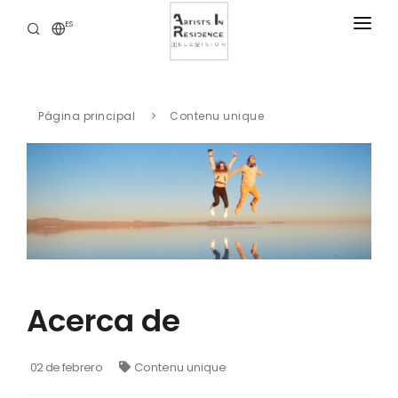
ES
RESIDENCIAS
NOTICIAS
Página principal
Contenu unique
BIBLIOTECA DIGITAL
NUESTRAS OFERTAS
ACERCA DE
CONTACTO
Acerca de
02 de febrero
Contenu unique