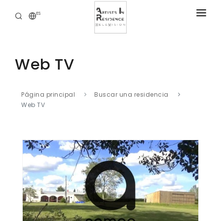
ES
RESIDENCIAS
NOTICIAS
Web TV
BIBLIOTECA DIGITAL
NUESTRAS OFERTAS
Página principal
Buscar una residencia
Web TV
ACERCA DE
CONTACTO