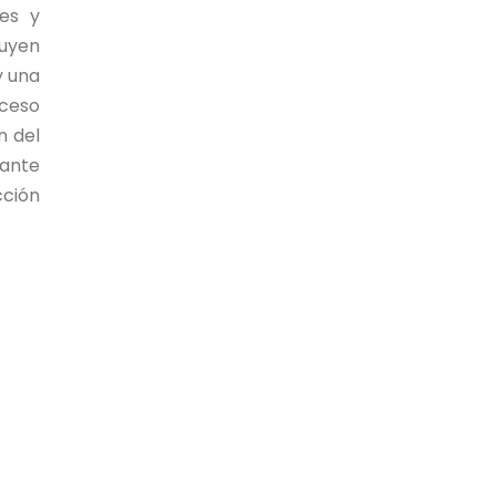
les y
luyen
y una
cceso
n del
rante
cción