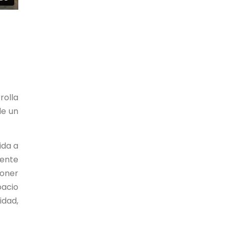
rolla
le un
ida a
mente
poner
pacio
idad,