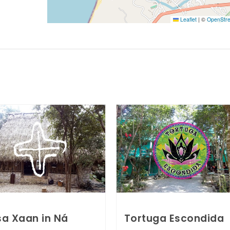
Leaflet
|
©
OpenStr
a Xaan in Ná
Tortuga Escondida