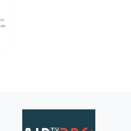
por
 de