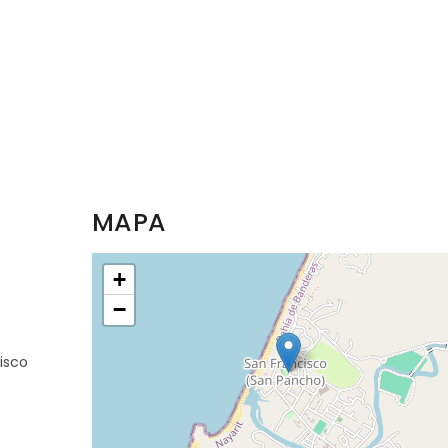
MAPA
+
−
isco